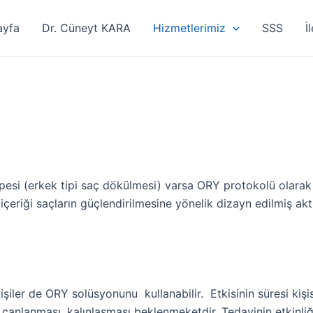
ayfa
Dr. Cüneyt KARA
Hizmetlerimiz
SSS
İ
esi (erkek tipi saç dökülmesi) varsa ORY protokolü olarak b
eriği saçların güçlendirilmesine yönelik dizayn edilmiş aktif
şiler de ORY solüsyonunu kullanabilir. Etkisinin süresi kişi
n canlanması, kalınlaşması beklenmeketdir. Tedavinin etkinliğ