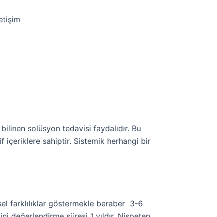
letişim
ilinen solüsyon tedavisi faydalıdır. Bu
 içeriklere sahiptir. Sistemik herhangi bir
sel farklılıklar göstermekle beraber 3-6
ini değerlendirme süresi 1 yıldır. Nispeten