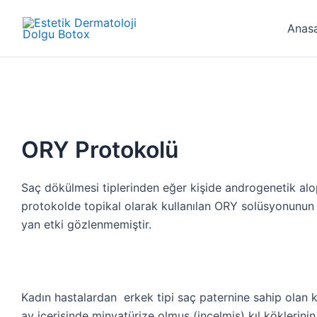
İçeriğe
atla
Anas
ORY Protokolü
Saç dökülmesi tiplerinden eğer kişide androgenetik alop
protokolde topikal olarak kullanılan ORY solüsyonunun iç
yan etki gözlenmemiştir.
Kadın hastalardan erkek tipi saç paternine sahip olan ki
ay içerisinde minyatürize olmuş (incelmiş) kıl köklerini